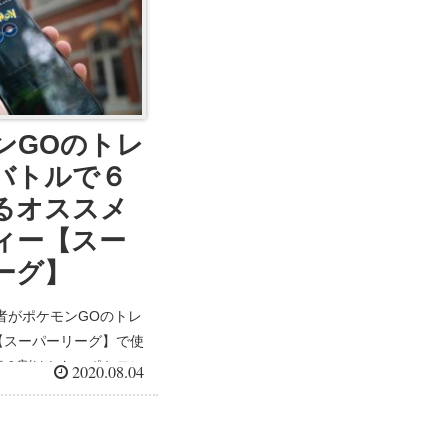
ンGOのトレ
バトルで６
るオススメ
ィー【スー
ーグ】
者がポケモンGOのトレ
【スーパーリーグ】で使
率６割はかたいポケモン
2020.08.04
紹介します。 ポケモ
ーナーバトルとは 知ら
いであろう任天堂が作り