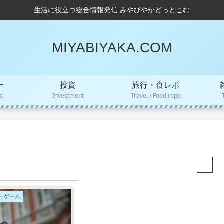
生活に役立つ総合情報発信 みやびやかどっとこむ
MIYABIYAKA.COM
ー
投資
旅行・食レポ
s
Investment
Travel / Food repo
・ゲーム