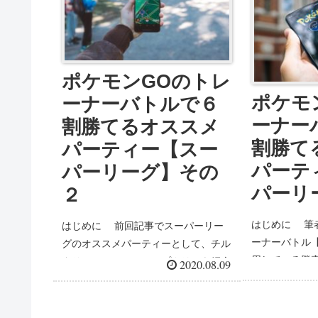
ポケモンGOのトレ
ポケモ
ーナーバトルで６
ーナー
割勝てるオススメ
割勝て
パーティー【スー
パーテ
パーリーグ】その
パーリ
２
はじめに 筆
はじめに 前回記事でスーパーリー
ーナーバトル
グのオススメパーティーとして、チル
用している勝
タリス、レジスチル、プクリンを紹介
2020.08.09
のパーティーを
しましたが、プクリンをナマズンに変
ンGOのトレ
更した方が安定したので、その運用方
ない人はいな
法を紹介します。 目指せランク１