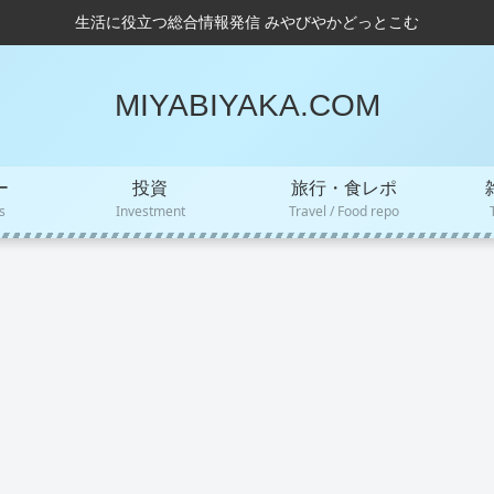
生活に役立つ総合情報発信 みやびやかどっとこむ
MIYABIYAKA.COM
ー
投資
旅行・食レポ
s
Investment
Travel / Food repo