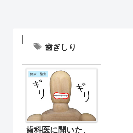
歯ぎしり
健康・衛生
歯科医に聞いた、