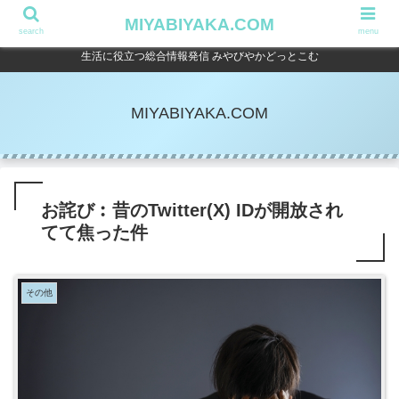
MIYABIYAKA.COM
search
menu
生活に役立つ総合情報発信 みやびやかどっとこむ
MIYABIYAKA.COM
お詫び︰昔のTwitter(X) IDが開放され
てて焦った件
その他