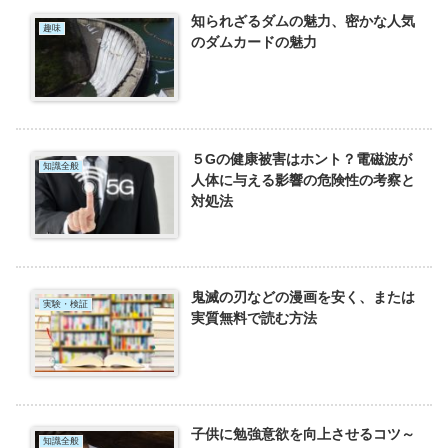
知られざるダムの魅力、密かな人気
趣味
のダムカードの魅力
５Gの健康被害はホント？電磁波が
知識全般
人体に与える影響の危険性の考察と
対処法
鬼滅の刃などの漫画を安く、または
実験・検証
実質無料で読む方法
子供に勉強意欲を向上させるコツ～
知識全般