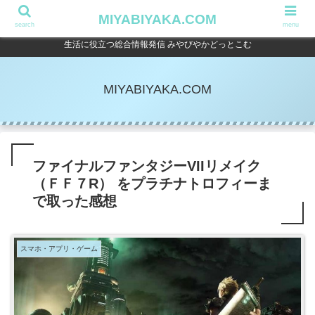
MIYABIYAKA.COM
search
menu
生活に役立つ総合情報発信 みやびやかどっとこむ
MIYABIYAKA.COM
ファイナルファンタジーVIIリメイク
（ＦＦ７R） をプラチナトロフィーま
で取った感想
スマホ・アプリ・ゲーム